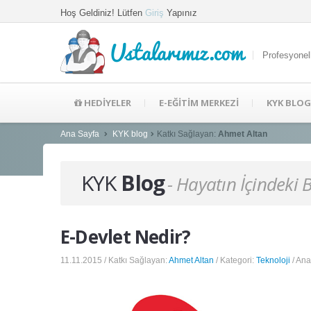
Hoş Geldiniz! Lütfen
Giriş
Yapınız
Ustalarımız.com
Profesyonel
HEDİYELER
E-EĞİTİM MERKEZİ
KYK BLOG
Ana Sayfa
KYK blog
Katkı Sağlayan:
Ahmet Altan
KYK
Blog
- Hayatın İçindeki 
E-Devlet Nedir?
11.11.2015 / Katkı Sağlayan:
Ahmet Altan
/ Kategori:
Teknoloji
/ Ana