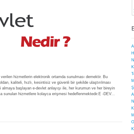
A
H
N
K
T
erilen hizmetlerin elektronik ortamda sunulması demektir. Bu
M
n, kaliteli, hızlı, kesintisiz ve güvenli bir şekilde ulaştırılması
Ş
i almaya başlayan e-devlet anlayışı ile, her kurumun ve her bireyin
larca sunulan hizmetlere kolayca erişmesi hedeflenmektedir.E -DEV...
A
N
K
M
O
K