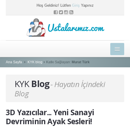
Hoş Geldiniz! Lütfen
Giriş
Yapınız
Ustalarımız.com
HEDİYELER
Ana Sayfa
KYK blog
Katkı Sağlayan:
Murat Türk
E-EĞİTİM MERKEZİ
KYK
Blog
- Hayatın İçindeki
KYK BLOG
Blog
PROFESYONEL ÇÖZÜMLER
USTAMIZA ÖZEL
3D Yazıcılar... Yeni Sanayi
SEPETİM
Devriminin Ayak Sesleri!