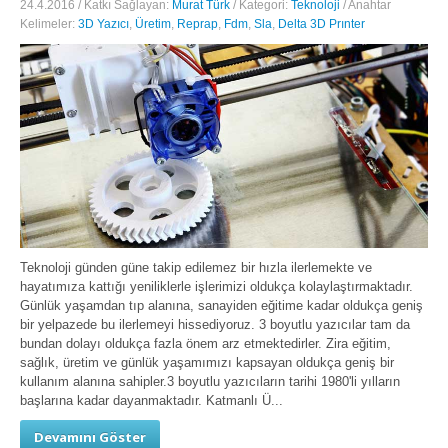
24.4.2016 / Katkı Sağlayan:
Murat Türk
/ Kategori:
Teknoloji
/ Anahtar
Kelimeler:
3D Yazıcı
,
Üretim
,
Reprap
,
Fdm
,
Sla
,
Delta 3D Prınter
Teknoloji günden güne takip edilemez bir hızla ilerlemekte ve
hayatımıza kattığı yeniliklerle işlerimizi oldukça kolaylaştırmaktadır.
Günlük yaşamdan tıp alanına, sanayiden eğitime kadar oldukça geniş
bir yelpazede bu ilerlemeyi hissediyoruz. 3 boyutlu yazıcılar tam da
bundan dolayı oldukça fazla önem arz etmektedirler. Zira eğitim,
sağlık, üretim ve günlük yaşamımızı kapsayan oldukça geniş bir
kullanım alanına sahipler.3 boyutlu yazıcıların tarihi 1980'li yılların
başlarına kadar dayanmaktadır. Katmanlı Ü...
Devamını Göster