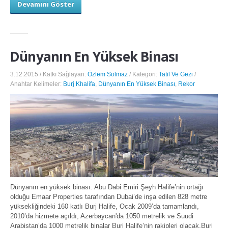
Devamını Göster
Dünyanın En Yüksek Binası
3.12.2015 / Katkı Sağlayan:
Özlem Solmaz
/ Kategori:
Tatil Ve Gezi
/
Anahtar Kelimeler:
Burj Khalifa
,
Dünyanın En Yüksek Binası
,
Rekor
Dünyanın en yüksek binası. Abu Dabi Emiri Şeyh Halife’nin ortağı
olduğu Emaar Properties tarafından Dubai’de inşa edilen 828 metre
yüksekliğindeki 160 katlı Burj Halife, Ocak 2009’da tamamlandı,
2010’da hizmete açıldı, Azerbaycan'da 1050 metrelik ve Suudi
Arabistan’da 1000 metrelik binalar Burj Halife’nin rakipleri olacak.Burj