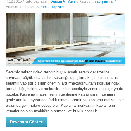
4.12.2015 / Katkı Sağlayan:
Dursun Ali Yücel
/ Kategori:
Yapıştırıcılar
/
Anahtar Kelimeler:
Seramik
,
Yapıştırıcı
Seramik sektöründeki trendin büyük ebatlı seramikler üzerine
kayması, büyük ebatlardaki seramiği yapıştırmak için kullanılacak
seramik yapıştırıcısının önemini arttırmaktadır.Ortam koşullarındaki
termal değişiklikler ve mekanik etkiler sebebiyle zemin genleşir ya da
büzülür. Kaplama malzemesinin genleşme katsayısının, zeminin
genleşme katsayısından farklı olması, zemin ve kaplama malzemeleri
arasında gerilmelere sebep olur. Kaplama merkezinin kaplamanın
kenarlarına olan uzaklığının artması ve büyük ebatlı k...
Devamını Göster