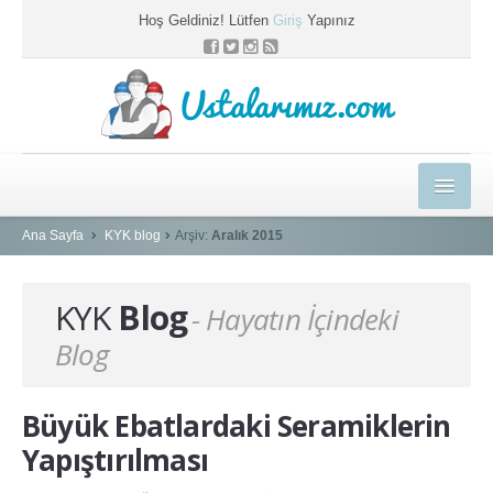
Hoş Geldiniz! Lütfen
Giriş
Yapınız
Ustalarımız.com
HEDİYELER
Ana Sayfa
KYK blog
Arşiv:
Aralık 2015
E-EĞİTİM MERKEZİ
KYK
Blog
- Hayatın İçindeki
KYK BLOG
Blog
PROFESYONEL ÇÖZÜMLER
USTAMIZA ÖZEL
Büyük Ebatlardaki Seramiklerin
SEPETİM
Yapıştırılması