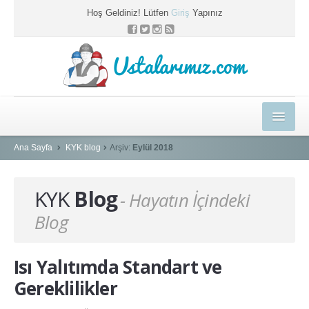
Hoş Geldiniz! Lütfen
Giriş
Yapınız
Ustalarımız.com
HEDİYELER
Ana Sayfa
KYK blog
Arşiv:
Eylül 2018
E-EĞİTİM MERKEZİ
KYK
Blog
- Hayatın İçindeki
KYK BLOG
Blog
PROFESYONEL ÇÖZÜMLER
USTAMIZA ÖZEL
Isı Yalıtımda Standart ve
SEPETİM
Gereklilikler