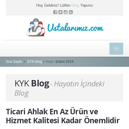
Hoş Geldiniz! Lütfen
Giriş
Yapınız
Ustalarımız.com
HEDİYELER
Ana Sayfa
KYK blog
Arşiv:
Şubat 2019
E-EĞİTİM MERKEZİ
KYK
Blog
- Hayatın İçindeki
KYK BLOG
Blog
PROFESYONEL ÇÖZÜMLER
USTAMIZA ÖZEL
Ticari Ahlak En Az Ürün ve
SEPETİM
Hizmet Kalitesi Kadar Önemlidir