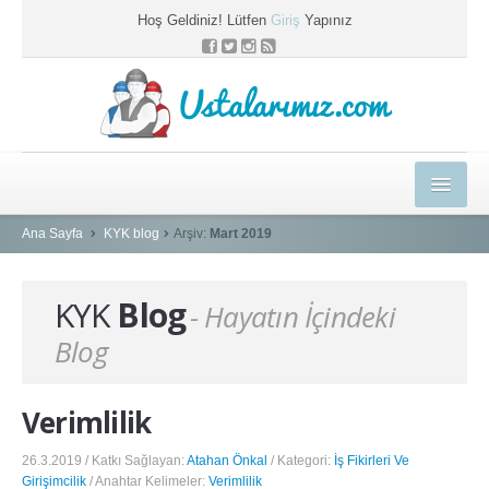
Hoş Geldiniz! Lütfen
Giriş
Yapınız
Ustalarımız.com
HEDİYELER
Ana Sayfa
KYK blog
Arşiv:
Mart 2019
E-EĞİTİM MERKEZİ
KYK
Blog
- Hayatın İçindeki
KYK BLOG
Blog
PROFESYONEL ÇÖZÜMLER
USTAMIZA ÖZEL
Verimlilik
SEPETİM
26.3.2019 / Katkı Sağlayan:
Atahan Önkal
/ Kategori:
İş Fikirleri Ve
Girişimcilik
/ Anahtar Kelimeler:
Verimlilik