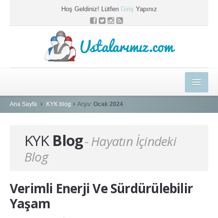
Hoş Geldiniz! Lütfen
Giriş
Yapınız
Ustalarımız.com
HEDİYELER
Ana Sayfa
KYK blog
Arşiv:
Ocak 2024
E-EĞİTİM MERKEZİ
KYK
Blog
- Hayatın İçindeki
KYK BLOG
Blog
PROFESYONEL ÇÖZÜMLER
USTAMIZA ÖZEL
Verimli Enerji Ve Sürdürülebilir
SEPETİM
Yaşam