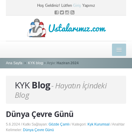
Hoş Geldiniz! Lütfen
Giriş
Yapınız
Ustalarımız.com
HEDİYELER
Ana Sayfa
KYK blog
Arşiv:
Haziran 2024
E-EĞİTİM MERKEZİ
KYK
Blog
- Hayatın İçindeki
KYK BLOG
Blog
PROFESYONEL ÇÖZÜMLER
USTAMIZA ÖZEL
Dünya Çevre Günü
SEPETİM
5.6.2024 / Katkı Sağlayan:
Gözde Çamlı
/ Kategori:
Kyk Kurumsal
/ Anahtar
Kelimeler:
Dünya Çevre Günü