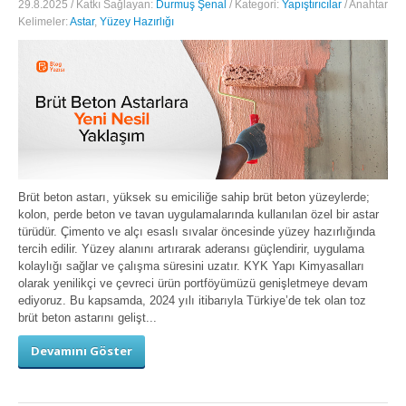
29.8.2025 / Katkı Sağlayan:
Durmuş Şenal
/ Kategori:
Yapıştırıcılar
/ Anahtar
Kelimeler:
Astar
,
Yüzey Hazırlığı
Brüt beton astarı, yüksek su emiciliğe sahip brüt beton yüzeylerde;
kolon, perde beton ve tavan uygulamalarında kullanılan özel bir astar
türüdür. Çimento ve alçı esaslı sıvalar öncesinde yüzey hazırlığında
tercih edilir. Yüzey alanını artırarak aderansı güçlendirir, uygulama
kolaylığı sağlar ve çalışma süresini uzatır. KYK Yapı Kimyasalları
olarak yenilikçi ve çevreci ürün portföyümüzü genişletmeye devam
ediyoruz. Bu kapsamda, 2024 yılı itibarıyla Türkiye’de tek olan toz
brüt beton astarını gelişt...
Devamını Göster