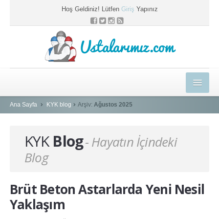
Hoş Geldiniz! Lütfen
Giriş
Yapınız
Ustalarımız.com
HEDİYELER
Ana Sayfa
KYK blog
Arşiv:
Ağustos 2025
E-EĞİTİM MERKEZİ
KYK
Blog
- Hayatın İçindeki
KYK BLOG
Blog
PROFESYONEL ÇÖZÜMLER
USTAMIZA ÖZEL
Brüt Beton Astarlarda Yeni Nesil
SEPETİM
Yaklaşım