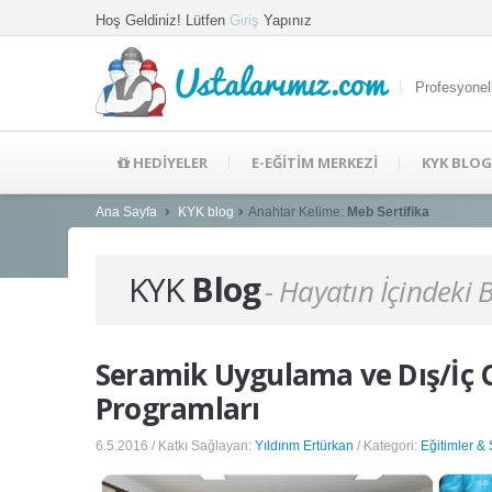
Hoş Geldiniz! Lütfen
Giriş
Yapınız
Ustalarımız.com
Profesyonel
HEDİYELER
E-EĞİTİM MERKEZİ
KYK BLOG
Ana Sayfa
KYK blog
Anahtar Kelime:
Meb Sertifika
KYK
Blog
- Hayatın İçindeki 
Seramik Uygulama ve Dış/İç 
Programları
6.5.2016 / Katkı Sağlayan:
Yıldırım Ertürkan
/ Kategori:
Eğitimler &