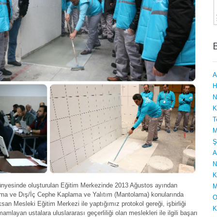
A
H
N
K
T
M
Ş
A
N
K
bünyesinde oluşturulan Eğitim Merkezinde 2013 Ağustos ayından
M
ma ve Dış/İç Cephe Kaplama ve Yalıtım (Mantolama) konularında
O
san Mesleki Eğitim Merkezi ile yaptığımız protokol gereği, işbirliği
K
mlayan ustalara uluslararası geçerliliği olan meslekleri ile ilgili başarı