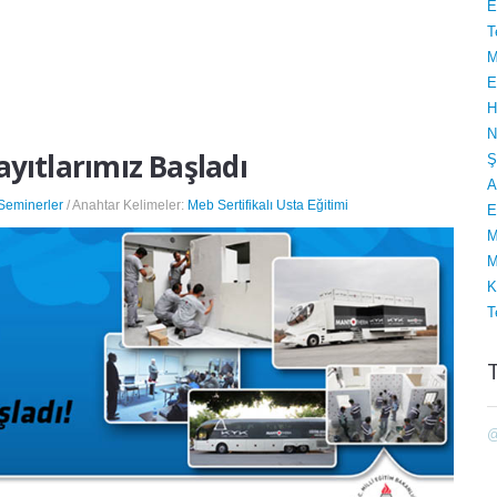
E
T
M
E
H
N
ayıtlarımız Başladı
Ş
A
 Seminerler
/ Anahtar Kelimeler:
Meb Sertifikalı Usta Eğitimi
E
M
M
K
T
@