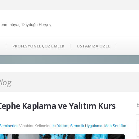
lerin İhtiyaç Duyduğu Herşey
PROFESYONEL ÇÖZÜMLER
USTAMIZA ÖZEL
Blog
Cephe Kaplama ve Yalıtım Kurs
 Seminerler
/ Anahtar Kelimeler:
Isı Yalıtım
,
Seramik Uygulama
,
Meb Sertifika