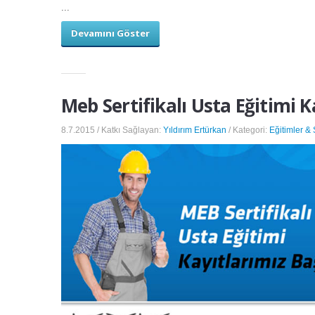
...
Devamını Göster
Meb Sertifikalı Usta Eğitimi K
8.7.2015 / Katkı Sağlayan:
Yıldırım Ertürkan
/ Kategori:
Eğitimler &