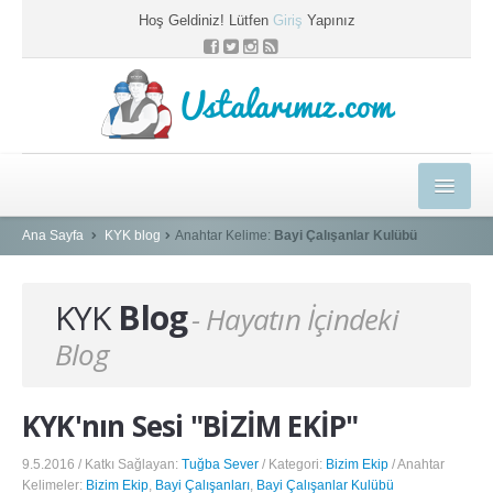
Hoş Geldiniz! Lütfen
Giriş
Yapınız
Ustalarımız.com
HEDİYELER
Ana Sayfa
KYK blog
Anahtar Kelime:
Bayi Çalışanlar Kulübü
E-EĞİTİM MERKEZİ
KYK
Blog
- Hayatın İçindeki
KYK BLOG
Blog
PROFESYONEL ÇÖZÜMLER
USTAMIZA ÖZEL
KYK'nın Sesi "BİZİM EKİP"
SEPETİM
9.5.2016 / Katkı Sağlayan:
Tuğba Sever
/ Kategori:
Bizim Ekip
/ Anahtar
Kelimeler:
Bizim Ekip
,
Bayi Çalışanları
,
Bayi Çalışanlar Kulübü