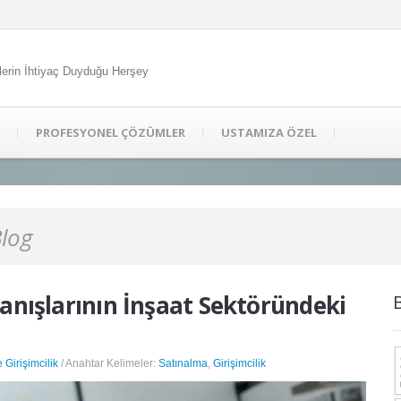
lerin İhtiyaç Duyduğu Herşey
PROFESYONEL ÇÖZÜMLER
USTAMIZA ÖZEL
Blog
ranışlarının İnşaat Sektöründeki
e Girişimcilik
/ Anahtar Kelimeler:
Satınalma
,
Girişimcilik