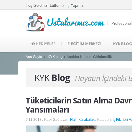
Hoş Geldiniz! Lütfen
Giriş
Yapınız
Ustalarımız.com
Profesyonel
HEDİYELER
E-EĞİTİM MERKEZİ
KYK BLOG
Ana Sayfa
KYK blog
Anahtar Kelime:
Girişimcilik
KYK
Blog
- Hayatın İçindeki 
Tüketicilerin Satın Alma Dav
Yansımaları
9.11.2018 / Katkı Sağlayan:
Halil Karakulak
/ Kategori:
İş Fikirleri V