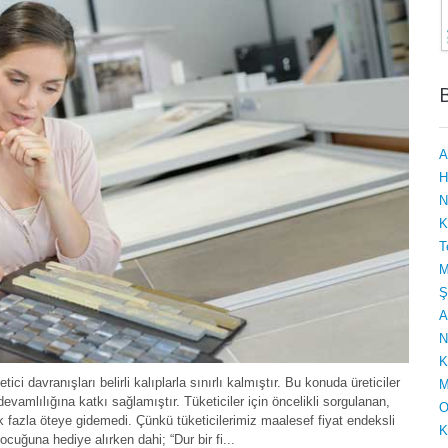
A
H
N
K
T
M
Ş
A
N
K
ci davranışları belirli kalıplarla sınırlı kalmıştır. Bu konuda üreticiler
M
evamlılığına katkı sağlamıştır. Tüketiciler için öncelikli sorgulanan,
O
 fazla öteye gidemedi. Çünkü tüketicilerimiz maalesef fiyat endeksli
K
ocuğuna hediye alırken dahi; “Dur bir fi...