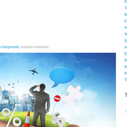
E
T
M
E
H
N
Ş
Ve Girişimcilik
/ Anahtar Kelimeler:
A
E
M
M
K
T
@