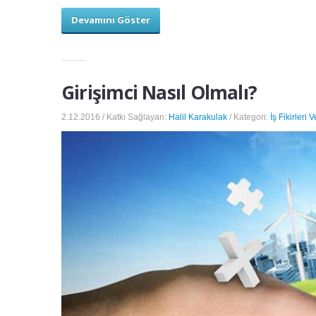
Devamını Göster
Girişimci Nasıl Olmalı?
2.12.2016 / Katkı Sağlayan:
Halil Karakulak
/ Kategori:
İş Fikirleri 