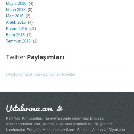
Mayıs 2016
(4)
Nisan 2016
(3)
Mart 2016
(2)
Aralık 2015
(4)
Kasım 2015
(31)
Ekim 2015
(1)
Temmuz 2015
(1)
Twitter
Paylaşımları
@kykyapi tarafından gönderilen tweetler
Ustalarımız.com
KYK Yapı Kimyasalları, Türkiye’nin önde gelen yapı kimyasalı
şirketlerindendir. 2001 yılında %100 yerli sermaye ile Eskişehir’de
kurulmuştur. Eskişehir Merkez olmak üzere, Samsun, Adana ve Diyarbakır