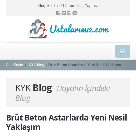
Hoş Geldiniz! Lütfen
Giriş
Yapınız
Ustalarımız.com
HEDİYELER
Ana Sayfa
KYK blog
Brüt Beton Astarlarda Yeni Nesil Yaklaşım
E-EĞİTİM MERKEZİ
KYK
Blog
- Hayatın İçindeki
KYK BLOG
Blog
PROFESYONEL ÇÖZÜMLER
USTAMIZA ÖZEL
Brüt Beton Astarlarda Yeni Nesil
SEPETİM
Yaklaşım