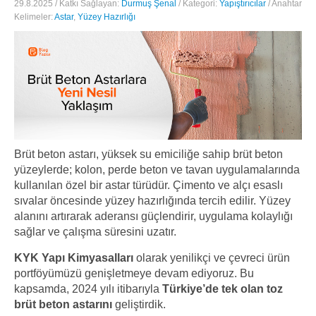
29.8.2025 / Katkı Sağlayan:
Durmuş Şenal
/ Kategori:
Yapıştırıcılar
/ Anahtar
Kelimeler:
Astar
,
Yüzey Hazırlığı
Brüt beton astarı, yüksek su emiciliğe sahip brüt beton
yüzeylerde; kolon, perde beton ve tavan uygulamalarında
kullanılan özel bir astar türüdür. Çimento ve alçı esaslı
sıvalar öncesinde yüzey hazırlığında tercih edilir. Yüzey
alanını artırarak aderansı güçlendirir, uygulama kolaylığı
sağlar ve çalışma süresini uzatır.
KYK Yapı Kimyasalları
olarak yenilikçi ve çevreci ürün
portföyümüzü genişletmeye devam ediyoruz. Bu
kapsamda, 2024 yılı itibarıyla
Türkiye’de tek olan toz
brüt beton astarını
geliştirdik.