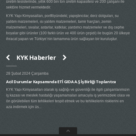
üretim tesislerinde, yıllık 600 bin ton üretim kapasitesi ve 200 çalışanı ile
sektöre hizmet vermektedir.
KYK Yapı Kimyasalları, portföyündeki; yapıştırıcılar, derz dolguları, su
yalıtım malzemeleri, ısı yalıtım malzemeleri, tamir harçları, zemin
malzemeleri, sıvalar, astarlar, katkılar, yardımcı malzemeler ve dış cephe
boyalar gibi ürünler (100 farklı ürün ve 400 ürün çeşidi) ile bugün 20 ülkeye
ihracat yapan ve Türkiye’nin tamamına ürün sağlayan bir kuruluştur.
KYK Haberler
28 Şubat 2024 Çarşamba
20 
Acil Durumlar Kapsamında ETİ GIDA A.Ş İş Birliği Toplantısı
Yen
KYK Yapı Kimyasalları olarak iş sağlığı ve güvenliği ile ilgili çalışanlarımızın
KY
iş kazası ve meslek hastalığı yaşamamaları amacıyla iş yerimizdeki olası ve
MÜ
ön görülebilen tüm tehlikeleri tespit etmek ve bu tehlikelerin risklerini en
BÖL
aza indirmek için üs...
mot
bölg