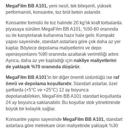
MegaFilm BB A101,
yeni nesil, tek bileşenli, yüksek
performanslı, konsantre, toz brüt beton astarıdır.
Konsantre formülü ile toz halinde 20 kg’lık kraft torbalarda
piyasaya sürülen MegaFilm BB A101, %50-60 oranında
su ile karıştırılarak kullanıma hazır hale gelir. Kompakt
yapısı sayesinde, standart astarlara göre çok daha az yer
kaplar. Böylece depolama maliyetlerini ve depo
operasyonlarını %90 oranında azaltarak verimliliği artırır.
Ayrıca, daha az yer kapladığı için
nakliye maliyetlerini
de yaklaşık %70 oranında düşürür.
MegaFilm BB A101’
in bir diğer önemli üstünlüğü ise
raf
ömrü ve depolama koşullarıdır.
Standart astarlar, özel
şartlarda (+5°C ve +25°C) 12 ay boyunca
depolanabilirken, MegaFilm BB A101 standart koşullarda
24 ay boyunca saklanabilir. Bu koşullar stok yönetiminde
büyük bir kolaylık sağlar.
Konsantre yapısı sayesinde
MegaFilm BB A101,
standart
astarlara göre metrekare ürün maliyetinde yaklaşık %30