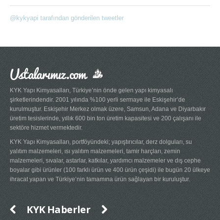
@kykyapi tarafından gönderilen tweetler
Ustalarımız.com
KYK Yapı Kimyasalları, Türkiye’nin önde gelen yapı kimyasalı
şirketlerindendir. 2001 yılında %100 yerli sermaye ile Eskişehir’de
kurulmuştur. Eskişehir Merkez olmak üzere, Samsun, Adana ve Diyarbakır
üretim tesislerinde, yıllık 600 bin ton üretim kapasitesi ve 200 çalışanı ile
sektöre hizmet vermektedir.
KYK Yapı Kimyasalları, portföyündeki; yapıştırıcılar, derz dolguları, su
yalıtım malzemeleri, ısı yalıtım malzemeleri, tamir harçları, zemin
malzemeleri, sıvalar, astarlar, katkılar, yardımcı malzemeler ve dış cephe
boyalar gibi ürünler (100 farklı ürün ve 400 ürün çeşidi) ile bugün 20 ülkeye
ihracat yapan ve Türkiye’nin tamamına ürün sağlayan bir kuruluştur.
KYK Haberler