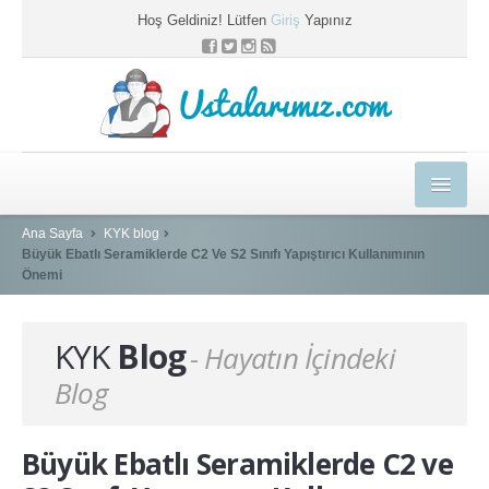
Hoş Geldiniz! Lütfen
Giriş
Yapınız
Ustalarımız.com
HEDİYELER
Ana Sayfa
KYK blog
Büyük Ebatlı Seramiklerde C2 Ve S2 Sınıfı Yapıştırıcı Kullanımının
E-EĞİTİM MERKEZİ
Önemi
KYK BLOG
KYK
Blog
- Hayatın İçindeki
PROFESYONEL ÇÖZÜMLER
Blog
USTAMIZA ÖZEL
SEPETİM
Büyük Ebatlı Seramiklerde C2 ve