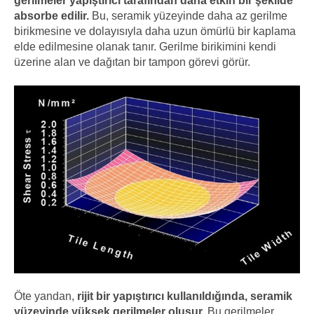
gerilmeler yapıştırıcı tarafından daha etkin bir şekilde
absorbe edilir.
Bu, seramik yüzeyinde daha az gerilme
birikmesine ve dolayısıyla daha uzun ömürlü bir kaplama
elde edilmesine olanak tanır. Gerilme birikimini kendi
üzerine alan ve dağıtan bir tampon görevi görür.
Öte yandan,
rijit bir yapıştırıcı kullanıldığında, seramik
yüzeyinde yüksek gerilmeler oluşur.
Bu gerilmeler