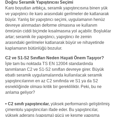
Doğru Seramik Yapıştırıcısı Seçimi
Karo boyutları arttıkça, seramik yapıştırıcısına binen yük
ve yapıştırıcı ile karo arasındaki gerilmeler de katlanarak
büyür. Yanlış bir yapıştırıcı seçimi, uygulamanın henüz
devreye alınmadan deforme olmasına ve kullanım
ömrünün ciddi biçimde kısalmasına yol açabilir. Boşluklar
artar; seramik ile yapıştırıcı, yapıştırıcı ile zemin
arasındaki gerilmeler katlanarak büyür ve nihayetinde
kaplamanın bütünlüğü bozulur.
C2 ve S1-S2 Sınıfları Neden Hayati Önem Taşıyor?
İşte tam bu noktada TS EN 12004 standardında
tanımlanan C2 ve S1-S2 sınıfları devreye girer. Büyük
ebatlı seramik uygulamalarında kullanılacak seramik
yapıştırıcılarının en az C2 sınıfında ve S1 ya da S2
esnekliğinde olması kritik bir gerekliliktir. Peki, bu ne
anlama geliyor?
• C2 sınıfı yapıştırıcılar,
yüksek performanslı geliştirilmiş
çimentolu yapıştırıcıları ifade eder. Bu yapıştırıcılar,
yüksek aderans (yapışma) gücü ve kesme yapışma