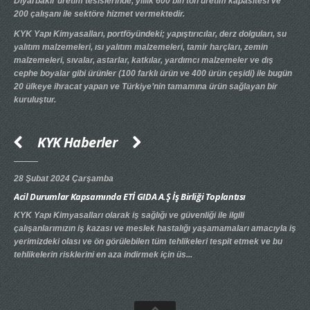
Diyarbakır üretim tesislerinde, yıllık 600 bin ton üretim kapasitesi ve
200 çalışanı ile sektöre hizmet vermektedir.
KYK Yapı Kimyasalları, portföyündeki; yapıştırıcılar, derz dolguları, su
yalıtım malzemeleri, ısı yalıtım malzemeleri, tamir harçları, zemin
malzemeleri, sıvalar, astarlar, katkılar, yardımcı malzemeler ve dış
cephe boyalar gibi ürünler (100 farklı ürün ve 400 ürün çeşidi) ile bugün
20 ülkeye ihracat yapan ve Türkiye’nin tamamına ürün sağlayan bir
kuruluştur.
KYK Haberler
28 Şubat 2024 Çarşamba
20 
Acil Durumlar Kapsamında ETİ GIDA A.Ş İş Birliği Toplantısı
Yen
KYK Yapı Kimyasalları olarak iş sağlığı ve güvenliği ile ilgili
KY
çalışanlarımızın iş kazası ve meslek hastalığı yaşamamaları amacıyla iş
MÜ
yerimizdeki olası ve ön görülebilen tüm tehlikeleri tespit etmek ve bu
BÖL
tehlikelerin risklerini en aza indirmek için üs...
Kal
dep