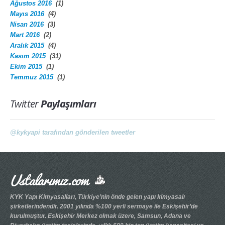
Ağustos 2016
(1)
Mayıs 2016
(4)
Nisan 2016
(3)
Mart 2016
(2)
Aralık 2015
(4)
Kasım 2015
(31)
Ekim 2015
(1)
Temmuz 2015
(1)
Twitter
Paylaşımları
@kykyapi tarafından gönderilen tweetler
Ustalarımız.com
KYK Yapı Kimyasalları, Türkiye’nin önde gelen yapı kimyasalı
şirketlerindendir. 2001 yılında %100 yerli sermaye ile Eskişehir’de
kurulmuştur. Eskişehir Merkez olmak üzere, Samsun, Adana ve