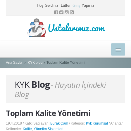
Hoş Geldiniz! Lütfen
Giriş
Yapınız
Ustalarımız.com
HEDİYELER
Ana Sayfa
KYK blog
Toplam Kalite Yönetimi
E-EĞİTİM MERKEZİ
KYK
Blog
- Hayatın İçindeki
KYK BLOG
Blog
PROFESYONEL ÇÖZÜMLER
USTAMIZA ÖZEL
Toplam Kalite Yönetimi
SEPETİM
19.4.2018 / Katkı Sağlayan:
Burak Çam
/ Kategori:
Kyk Kurumsal
/ Anahtar
Kelimeler:
Kalite
,
Yönetim Sistemleri