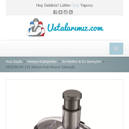
Hoş Geldiniz! Lütfen
Giriş
Yapınız
Ustalarımız.com
HEDİYELER
Ana Sayfa
Hediye Kategoriler
Ev Aletleri & Ev Gereçleri
ARZUM AR 191 Meyvix Katı Meyve Sıkacağı
E-EĞİTİM MERKEZİ
KYK BLOG
PROFESYONEL ÇÖZÜMLER
USTAMIZA ÖZEL
SEPETİM