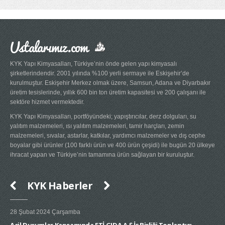
Ustalarımız.com
KYK Yapı Kimyasalları, Türkiye’nin önde gelen yapı kimyasalı
şirketlerindendir. 2001 yılında %100 yerli sermaye ile Eskişehir’de
kurulmuştur. Eskişehir Merkez olmak üzere, Samsun, Adana ve Diyarbakır
üretim tesislerinde, yıllık 600 bin ton üretim kapasitesi ve 200 çalışanı ile
sektöre hizmet vermektedir.
KYK Yapı Kimyasalları, portföyündeki; yapıştırıcılar, derz dolguları, su
yalıtım malzemeleri, ısı yalıtım malzemeleri, tamir harçları, zemin
malzemeleri, sıvalar, astarlar, katkılar, yardımcı malzemeler ve dış cephe
boyalar gibi ürünler (100 farklı ürün ve 400 ürün çeşidi) ile bugün 20 ülkeye
ihracat yapan ve Türkiye’nin tamamına ürün sağlayan bir kuruluştur.
KYK Haberler
28 Şubat 2024 Çarşamba
20 