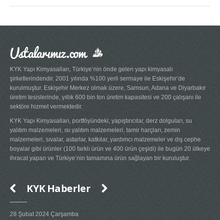
Ustalarımız.com
KYK Yapı Kimyasalları, Türkiye’nin önde gelen yapı kimyasalı
şirketlerindendir. 2001 yılında %100 yerli sermaye ile Eskişehir’de
kurulmuştur. Eskişehir Merkez olmak üzere, Samsun, Adana ve Diyarbakır
üretim tesislerinde, yıllık 600 bin ton üretim kapasitesi ve 200 çalışanı ile
sektöre hizmet vermektedir.
KYK Yapı Kimyasalları, portföyündeki; yapıştırıcılar, derz dolguları, su
yalıtım malzemeleri, ısı yalıtım malzemeleri, tamir harçları, zemin
malzemeleri, sıvalar, astarlar, katkılar, yardımcı malzemeler ve dış cephe
boyalar gibi ürünler (100 farklı ürün ve 400 ürün çeşidi) ile bugün 20 ülkeye
ihracat yapan ve Türkiye’nin tamamına ürün sağlayan bir kuruluştur.
KYK Haberler
28 Şubat 2024 Çarşamba
20 