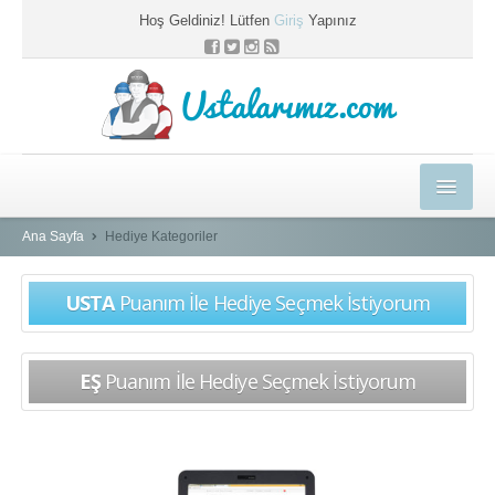
Hoş Geldiniz! Lütfen
Giriş
Yapınız
Ustalarımız.com
HEDİYELER
Ana Sayfa
Hediye Kategoriler
E-EĞİTİM MERKEZİ
USTA
Puanım İle Hediye Seçmek İstiyorum
KYK BLOG
PROFESYONEL ÇÖZÜMLER
EŞ
Puanım İle Hediye Seçmek İstiyorum
USTAMIZA ÖZEL
SEPETİM