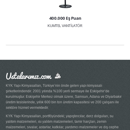
400.000 Eş Puan
KUMTEL VANTİLATÖR
Ustalarımız.com
KYK Yapı Kimyasalları, Türkiye’nin önde gelen yapı kimyasalı
şirketlerindendir. 2001 yılında %100 yerli sermaye ile Eskişehir’de
kurulmuştur. Eskişehir Merkez olmak üzere, Samsun, Adana ve Diyarbakır
üretim tesislerinde, yıllık 600 bin ton üretim kapasitesi ve 200 çalışanı ile
sektöre hizmet vermektedir.
KYK Yapı Kimyasalları, portföyündeki; yapıştırıcılar, derz dolguları, su
yalıtım malzemeleri, ısı yalıtım malzemeleri, tamir harçları, zemin
malzemeleri, sıvalar, astarlar, katkılar, yardımcı malzemeler ve dış cephe