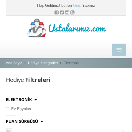
Hoş Geldiniz! Lütfen
Giriş
Yapınız
Ustalarımız.com
HEDİYELER
Ana Sayfa
Hediye Kategoriler
Elektronik
E-EĞİTİM MERKEZİ
Hediye
Filtreleri
KYK BLOG
PROFESYONEL ÇÖZÜMLER
ELEKTRONİK
USTAMIZA ÖZEL
Ev Eşyaları
SEPETİM
PUAN SÜRGÜSÜ