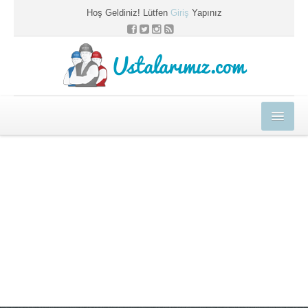
Hoş Geldiniz! Lütfen
Giriş
Yapınız
Ustalarımız.com
HEDİYELER
E-EĞİTİM MERKEZİ
KYK BLOG
PROFESYONEL ÇÖZÜMLER
USTAMIZA ÖZEL
SEPETİM