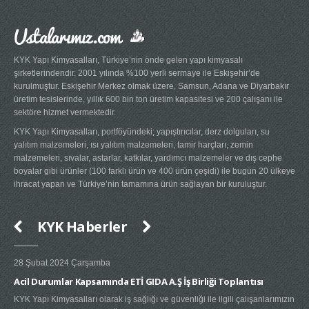
Ustalarımız.com
KYK Yapı Kimyasalları, Türkiye’nin önde gelen yapı kimyasalı
şirketlerindendir. 2001 yılında %100 yerli sermaye ile Eskişehir’de
kurulmuştur. Eskişehir Merkez olmak üzere, Samsun, Adana ve Diyarbakır
üretim tesislerinde, yıllık 600 bin ton üretim kapasitesi ve 200 çalışanı ile
sektöre hizmet vermektedir.
KYK Yapı Kimyasalları, portföyündeki; yapıştırıcılar, derz dolguları, su
yalıtım malzemeleri, ısı yalıtım malzemeleri, tamir harçları, zemin
malzemeleri, sıvalar, astarlar, katkılar, yardımcı malzemeler ve dış cephe
boyalar gibi ürünler (100 farklı ürün ve 400 ürün çeşidi) ile bugün 20 ülkeye
ihracat yapan ve Türkiye’nin tamamına ürün sağlayan bir kuruluştur.
KYK Haberler
28 Şubat 2024 Çarşamba
20 
Acil Durumlar Kapsamında ETİ GIDA A.Ş İş Birliği Toplantısı
Yen
KYK Yapı Kimyasalları olarak iş sağlığı ve güvenliği ile ilgili çalışanlarımızın
KY