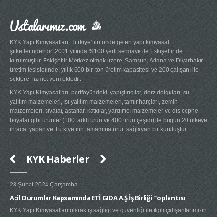
Ustalarımız.com
KYK Yapı Kimyasalları, Türkiye’nin önde gelen yapı kimyasalı
şirketlerindendir. 2001 yılında %100 yerli sermaye ile Eskişehir’de
kurulmuştur. Eskişehir Merkez olmak üzere, Samsun, Adana ve Diyarbakır
üretim tesislerinde, yıllık 600 bin ton üretim kapasitesi ve 200 çalışanı ile
sektöre hizmet vermektedir.
KYK Yapı Kimyasalları, portföyündeki; yapıştırıcılar, derz dolguları, su
yalıtım malzemeleri, ısı yalıtım malzemeleri, tamir harçları, zemin
malzemeleri, sıvalar, astarlar, katkılar, yardımcı malzemeler ve dış cephe
boyalar gibi ürünler (100 farklı ürün ve 400 ürün çeşidi) ile bugün 20 ülkeye
ihracat yapan ve Türkiye’nin tamamına ürün sağlayan bir kuruluştur.
KYK Haberler
28 Şubat 2024 Çarşamba
20 
Acil Durumlar Kapsamında ETİ GIDA A.Ş İş Birliği Toplantısı
Yen
KYK Yapı Kimyasalları olarak iş sağlığı ve güvenliği ile ilgili çalışanlarımızın
KY