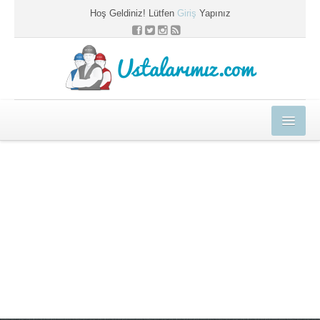
Hoş Geldiniz! Lütfen
Giriş
Yapınız
Ustalarımız.com
HEDİYELER
E-EĞİTİM MERKEZİ
KYK BLOG
PROFESYONEL ÇÖZÜMLER
USTAMIZA ÖZEL
SEPETİM