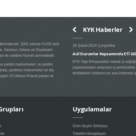
KYK Haberler
tlerindendir. 2001 yılında %100 yerli
28 Şubat 2024 Çarşamba
re, Samsun, Adana ve Diyarbakır
Acil Durumlar Kapsamında ETİ GIDA 
anı ile sektöre hizmet vermektedir.
KYK Yapı Kimyasalları olarak iş sağlığı 
su yalıtım malzemeleri, ısı yalıtım
yaşamamaları amacıyla iş yerimizdeki o
tkılar, yardımcı malzemeler ve dış
tehlikelerin risklerini en aza indirmek iç
 bugün 20 ülkeye ihracat yapan ve
Grupları
Uygulamalar
ar
Ürün Seçim Sihirbazı
lar
Tüketim Hesaplayıcı