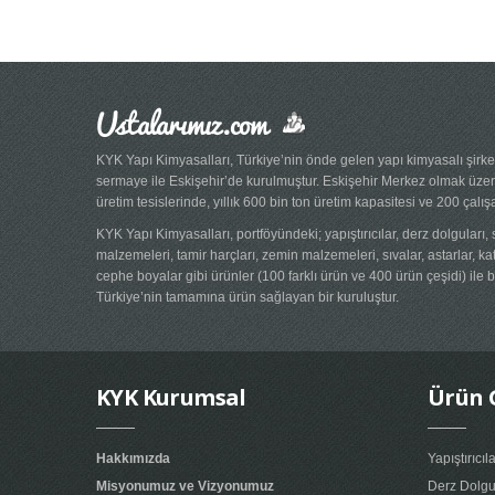
Ustalarımız.com
KYK Yapı Kimyasalları, Türkiye’nin önde gelen yapı kimyasalı şirke
sermaye ile Eskişehir’de kurulmuştur. Eskişehir Merkez olmak üze
üretim tesislerinde, yıllık 600 bin ton üretim kapasitesi ve 200 çalış
KYK Yapı Kimyasalları, portföyündeki; yapıştırıcılar, derz dolguları, 
malzemeleri, tamir harçları, zemin malzemeleri, sıvalar, astarlar, ka
cephe boyalar gibi ürünler (100 farklı ürün ve 400 ürün çeşidi) ile
Türkiye’nin tamamına ürün sağlayan bir kuruluştur.
KYK Kurumsal
Ürün 
Hakkımızda
Yapıştırıcıl
Misyonumuz ve Vizyonumuz
Derz Dolgu